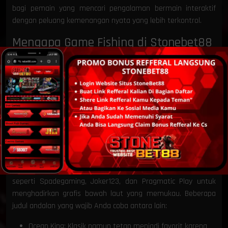
bagi pemain yang mencari pengalaman bermain interaktif
dengan peluang kemenangan nyata yang lebih terkontrol.
Mengapa Game Fishing di Stonebet88
Begitu Populer?
Berbeda dengan mesin slot yang sepenuhnya mengandalkan
keberuntungan acak (RNG), game tembak ikan Stonebet88
memberikan kendali penuh kepada pemain. Di sini, strategi,
ketepatan (membidik), dan manajemen amunisi adalah kunci
utama. Semakin sering Anda mengenai target ikan dengan
nilai tinggi, semakin besar pula potensi kemenangan yang
bisa dibawa pulang.
Stonebet88 bekerja sama dengan provider kelas dunia
seperti Spadegaming, Joker123, dan Pragmatic Play untuk
menghadirkan grafis bawah laut yang memukau. Beberapa
judul andalan yang wajib Anda coba antara lain:
Ocean King: Klasik namun tetap menjadi favorit karena