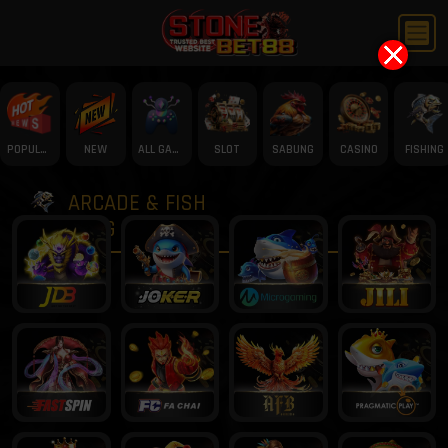
POPULAR
NEW
ALL GAME
SLOT
SABUNG
CASINO
FISHING
ARCADE & FISH
SHOOTING