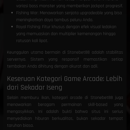
variasi boss monster yang memberikan jackpot progresif.
Fishing War: Menawarkan senjata upgradeable yang bisa
meningkatkan daya tembus peluru Anda.
Royal Fishing: Fitur khusus dengan efek visual ledakan
yang memuaskan dan multiplier kemenangan hingga
ratusan kali lipat.
Keunggulan utama bermain di Stonebet88 adalah stabilitas
servernya. Sistem yang responsif memastikan setiap
tembakan Anda dihitung dengan akurat dan adil.
Keseruan Kategori Game Arcade: Lebih
dari Sekadar Iseng
Selain memburu ikan, kategori arcade di Stonebet88 juga
menawarkan beragam permainan skill-based yang
mengasyikkan. Ini adalah bukti bahwa situs ini serius
menyediakan hiburan berkualitas, bukan sekadar tempat
taruhan biasa.