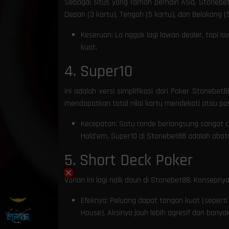
Sebagai situs yang ramah pemain Asia, Stonebet8
Depan (3 kartu), Tengah (5 kartu), dan Belakang 
Keseruan: Lo nggak lagi lawan dealer, tapi la
kuat.
4. Super10
Ini adalah versi simplifikasi dari Poker Stoneb
mendapatkan total nilai kartu mendekati atau pas
Kecepatan: Satu ronde berlangsung sangat ce
Hold'em, Super10 di Stonebet88 adalah obat
5. Short Deck Poker
Varian ini lagi naik daun di Stonebet88. Konsepnya
Efeknya: Peluang dapat tangan kuat (seperti F
House). Aksinya jauh lebih agresif dan banyak