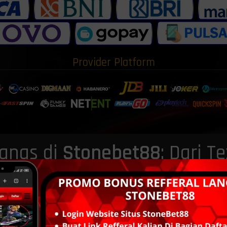
Provider Platform
Panas di
Stonebet88
: Dari T
an baca lawan lebih jago daripada sekadar mengandalkan hoki putar s
k ada robot aneh aneh, yang ada cuma pemain beneran dari berbagai n
eja yang nggak sesuai gaya main, ini dia list varian poker paling hit