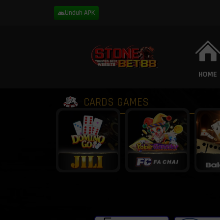
Unduh APK
HOME
CARDS GAMES