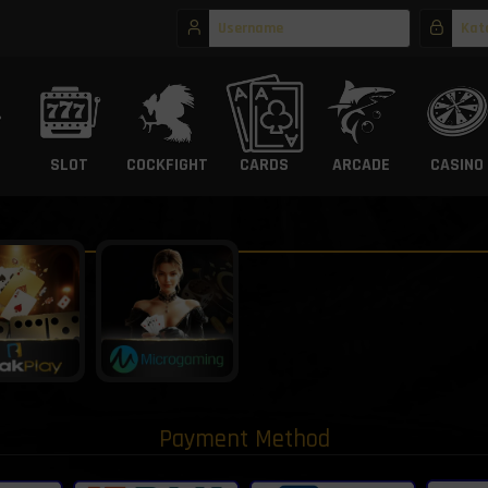
SLOT
COCKFIGHT
CARDS
ARCADE
CASINO
Payment Method