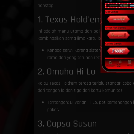
nonstop:
1. Texas Hold'em No Limi
Ini adalah menu utama dan paling favorit di Sto
kombinasikan sama lima kartu komunitas di meja 
Kenapa seru? Karena sistemnya No Limit, lo 
rame dari yang taruhan receh sampai meja Hi
2. Omaha Hi Lo
Kalau Texas Hold'em terasa terlalu standar, coba
dari tangan lo dan tiga dari kartu komunitas.
Tantangan: Di varian Hi Lo, pot kemenangan
poker.
3. Capsa Susun