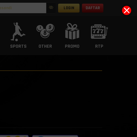
LOGIN
DAFTAR
SPORTS
OTHER
PROMO
RTP