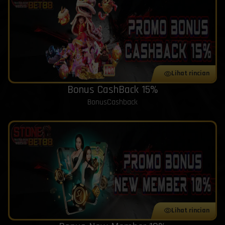
Lihat rincian
Bonus CashBack 15%
BonusCashback
Lihat rincian