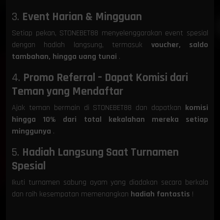
3.
Event Harian & Mingguan
Setiap pekan, STONEBET88 menyelenggarakan event spesial
dengan hadiah langsung, termasuk
voucher, saldo
tambahan, hingga uang tunai
.
4.
Promo Referral – Dapat Komisi dari
Teman yang Mendaftar
Ajak teman bermain di STONEBET88 dan dapatkan
komisi
hingga 10% dari total kekalahan mereka setiap
minggunya
.
5.
Hadiah Langsung Saat Turnamen
Spesial
Ikuti turnamen sabung ayam yang diadakan secara berkala
dan raih kesempatan memenangkan
hadiah fantastis
!