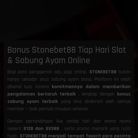
Bonus Stonebet88 Tiap Hari Slot
& Sabung Ayam Online
Bagi para penggemar adu jago online,
STONEBET88
bukan
hanya sekadar situs sabung ayam biasa. Platform ini telah
dikenal luas karena
komitmennya dalam memberikan
pengalaman bertaruh terbaik
, lengkap dengan
bonus
sabung ayam terbaik
yang bisa dinikmati oleh semua
member — baik pemula maupun veteran.
Dengan pertandingan live setiap hari dari arena resmi
seperti
S128 dan SV388
, serta promo menarik yang rutin
hadir,
STONEBET88 menjadi tempat favorit para pecinta