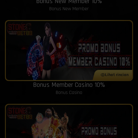
Bonus New Member 10%
Bonus New Member
Lihat rincian
Bonus Member Casino 10%
Bonus Casino