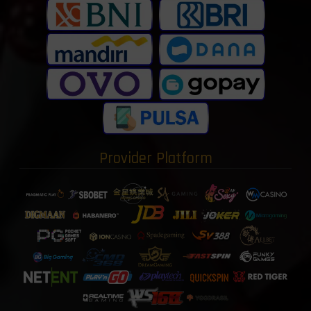
Provider Platform