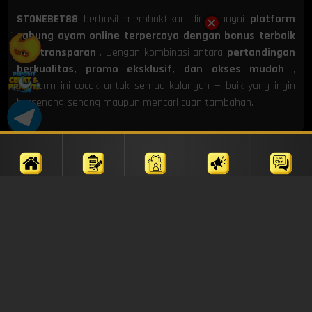
STONEBET88
berhasil membuktikan diri sebagai
platform
sabung ayam online terpercaya dengan bonus terbaik
dan transparan
. Dengan kombinasi antara
pertandingan
berkualitas, promo eksklusif, dan akses mudah
,
platform ini cocok untuk semua kalangan — baik yang ingin
bersenang-senang maupun mencari cuan tambahan.
Copyright ©
stonebet88
, All rights reserved.
Home
Daftar
Login
Promosi
Livechat